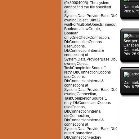
(0x80004005): The system
Danmark
cannot find the file specified
Pris: 6.
at
System.Data.ProviderBase.DbConnectionPo
owningObject, UInt32
waitForMultipleObjectsTimeout,
Boolean allowCreate,
Boolean
onlyOneCheckConnection,
Semper A
DbConnectionOptions
Carlsber
userOptions,
Danmark
DbConnectionInternal&
Pris: 28
connection) at
System.Data.ProviderBase.DbConnectionPo
owningObject,
TaskCompletionSource`1
retry, DbConnectionOptions
userOptions,
DbConnectionInternal&
Danmark
connection) at
Pris: 6.
System.Data.ProviderBase.DbConnectionFa
owningConnection,
TaskCompletionSource`1
retry, DbConnectionOptions
userOptions,
DbConnectionInternal
oldConnection,
DbConnectionInternal&
connection) at
System.Data.ProviderBase.DbConnectionInt
outerConnection,
DbConnectionFactory