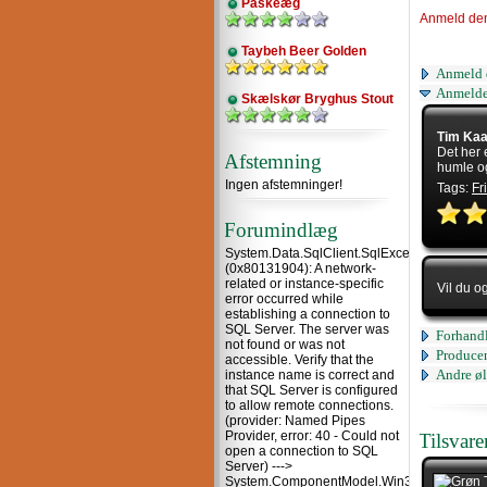
Påskeæg
Anmeld de
Taybeh Beer Golden
Anmeld 
Anmelde
Skælskør Bryghus Stout
Tim Ka
Det her 
Afstemning
humle o
Ingen afstemninger!
Tags:
Fr
Forumindlæg
System.Data.SqlClient.SqlException
(0x80131904): A network-
related or instance-specific
Vil du o
error occurred while
establishing a connection to
SQL Server. The server was
Forhandl
not found or was not
Producen
accessible. Verify that the
Andre øl
instance name is correct and
that SQL Server is configured
to allow remote connections.
(provider: Named Pipes
Provider, error: 40 - Could not
Tilsvar
open a connection to SQL
Server) --->
System.ComponentModel.Win32Exception