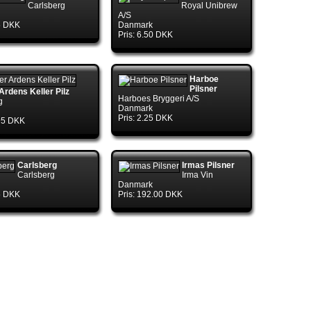
Carlsberg
Royal Unibrew
A/S
75 DKK
Danmark
Pris: 6.50 DKK
ol.TryGetConnection(DbConnection
Harboe
Pilsner
rdens Keller Pilz
Harboes Bryggeri A/S
g
Danmark
Pris: 2.25 DKK
.95 DKK
ol.TryGetConnection(DbConnection
Carlsberg
Irmas Pilsner
Carlsberg
Irma Vin
Danmark
75 DKK
Pris: 192.00 DKK
ctory.TryGetConnection(DbConnection
ernal.TryOpenConnectionInternal(DbConnection