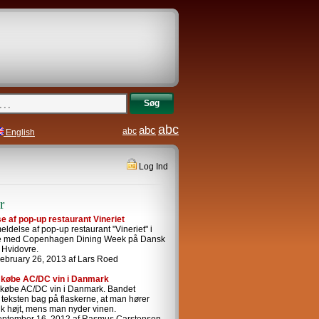
Søg
abc
abc
abc
English
Log Ind
r
 af pop-up restaurant Vineriet
ldelse af pop-up restaurant "Vineriet" i
se med Copenhagen Dining Week på Dansk
i Hvidovre.
ebruary 26, 2013 af Lars Roed
 købe AC/DC vin i Danmark
 købe AC/DC vin i Danmark. Bandet
i teksten bag på flaskerne, at man hører
k højt, mens man nyder vinen.