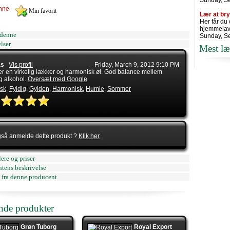
Sunday, S
nne
Lær at br
Her får du
hjemmelav
denne
Sunday, S
lser
Mest læ
as
Vis profil
Friday, March 9, 2012 9:10 PM
er en virkelig lækker og harmonisk øl. God balance mellem
g alkohol.
Oversæt med Google
isk
,
Fyldig
,
Gylden
,
Harmonisk
,
Humle
,
Sommer
gså anmelde dette produkt ?
Klik her
ere og priser
tens beskrivelse
 fra denne producent
ende produkter
Grøn Tuborg
Royal Export