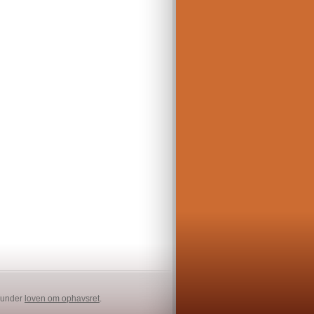
t under
loven om ophavsret
.