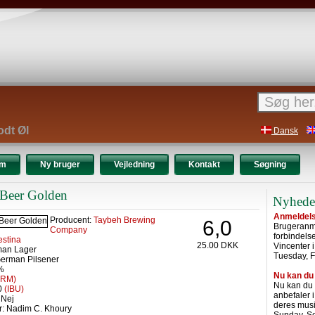
odt Øl
Dansk
um
Ny bruger
Vejledning
Kontakt
Søgning
Beer Golden
Nyhede
Anmeldelse
Producent:
Taybeh Brewing
6,0
Brugeranme
Company
forbindel
stina
25.00 DKK
Vincenter 
man Lager
Tuesday, F
German Pilsener
5%
Nu kan du
SRM)
Nu kan du
 0
(IBU)
anbefaler 
 Nej
deres musi
r: Nadim C. Khoury