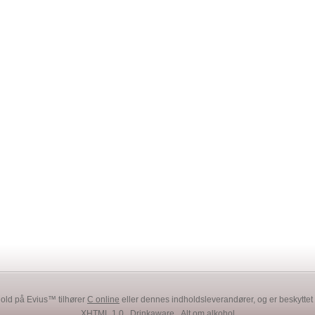
penInner(TaskCompletionSource`1
Open(TaskCompletionSource`1
()
ct
hold på Evius™ tilhører
C online
eller dennes indholdsleverandører, og er beskytte
XHTML 1.0
Drinkaware
Alt om alkohol