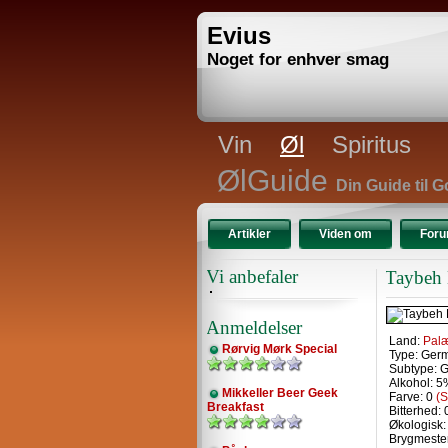
Evius
Noget for enhver smag
Vin
Øl
Spiritus
ØlGuide
Din Guide til G
Artikler
Viden om
For
Vi anbefaler
Taybeh 
Anmeldelser
Land:
Palæ
Rørvig Mørk Special
Type: Ger
Subtype: 
Alkohol: 
Mikkeller Beer Geek
Farve: 0
(
Breakfast
Bitterhed:
Økologisk:
Brygmeste