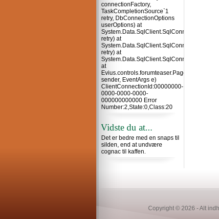
connectionFactory,
TaskCompletionSource`1
retry, DbConnectionOptions
userOptions) at
System.Data.SqlClient.SqlConnection.TryO
retry) at
System.Data.SqlClient.SqlConnection.Try
retry) at
System.Data.SqlClient.SqlConnection.Open
at
Evius.controls.forumteaser.Page_Load(Obje
sender, EventArgs e)
ClientConnectionId:00000000-
0000-0000-0000-
000000000000 Error
Number:2,State:0,Class:20
Vidste du at...
Det er bedre med en snaps til
silden, end at undvære
cognac til kaffen.
Copyright © 2026 - Alt ind