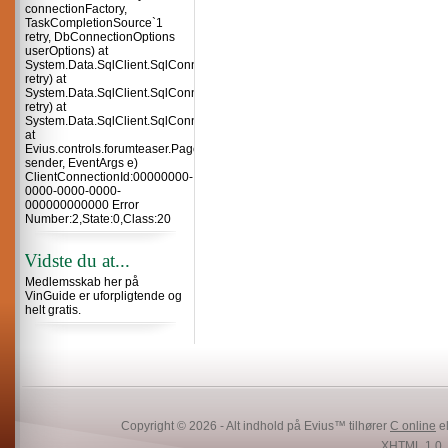
connectionFactory,
TaskCompletionSource`1
retry, DbConnectionOptions
userOptions) at
System.Data.SqlClient.SqlConnection.TryOpenInner(TaskCompletionSource`
retry) at
System.Data.SqlClient.SqlConnection.TryOpen(TaskCompletionSource`1
retry) at
System.Data.SqlClient.SqlConnection.Open()
at
Evius.controls.forumteaser.Page_Load(Object
sender, EventArgs e)
ClientConnectionId:00000000-
0000-0000-0000-
000000000000 Error
Number:2,State:0,Class:20
Vidste du at...
Medlemsskab her på
VinGuide er uforpligtende og
helt gratis.
Copyright © 2026 - Alt indhold på Evius™ tilhører
C online
el
XHTML 1.0