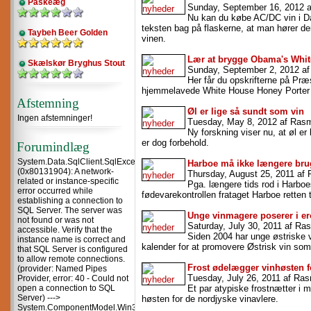
Påskeæg
Sunday, September 16, 2012 
Nu kan du købe AC/DC vin i D
teksten bag på flaskerne, at man hører d
Taybeh Beer Golden
vinen.
Lær at brygge Obama's Whit
Skælskør Bryghus Stout
Sunday, September 2, 2012 a
Her får du opskrifterne på Pr
hjemmelavede White House Honey Porter
Afstemning
Øl er lige så sundt som vin
Ingen afstemninger!
Tuesday, May 8, 2012 af Ras
Ny forskning viser nu, at øl er
er dog forbehold.
Forumindlæg
System.Data.SqlClient.SqlException
Harboe må ikke længere bru
(0x80131904): A network-
Thursday, August 25, 2011 af
related or instance-specific
Pga. længere tids rod i Harbo
error occurred while
fødevarekontrollen frataget Harboe retten t
establishing a connection to
SQL Server. The server was
Unge vinmagere poserer i er
not found or was not
Saturday, July 30, 2011 af R
accessible. Verify that the
Siden 2004 har unge østriske v
instance name is correct and
kalender for at promovere Østrisk vin so
that SQL Server is configured
to allow remote connections.
Frost ødelægger vinhøsten f
(provider: Named Pipes
Tuesday, July 26, 2011 af Ra
Provider, error: 40 - Could not
open a connection to SQL
Et par atypiske frostnætter i 
Server) --->
høsten for de nordjyske vinavlere.
System.ComponentModel.Win32Exception