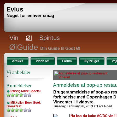
Evius
Noget for enhver smag
Vin
Øl
Spiritus
ØlGuide
Din Guide til Godt Øl
Artikler
Viden om
Forum
Ny bruger
Vej
Vi anbefaler
Anmeldelse af pop-up restau
Anmeldelser
Rørvig Mørk Special
Brugeranmeldelse af pop-up rest
forbindelse med Copenhagen D
Vincenter i Hvidovre.
Mikkeller Beer Geek
Breakfast
Tuesday, February 26, 2013 af Lars Roed
Nu kan du købe AC/DC vin i