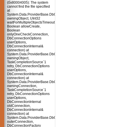
(0x80004005): The system
cannot find the file specified
at
System.Data.ProviderBase.DbConnectionPool.TryGetConnection(DbConnect
owningObject, UInt32
waitForMultipleObjectsTimeout,
Boolean allowCreate,
Boolean
onlyOneCheckConnection,
DbConnectionOptions
userOptions,
DbConnectionInternal&
connection) at
System.Data.ProviderBase.DbConnectionPool.TryGetConnection(DbConnect
owningObject,
TaskCompletionSource`1
retry, DbConnectionOptions
userOptions,
DbConnectionInternal&
connection) at
System.Data.ProviderBase.DbConnectionFactory.TryGetConnection(DbConne
owningConnection,
TaskCompletionSource`1
retry, DbConnectionOptions
userOptions,
DbConnectionInternal
oldConnection,
DbConnectionInternal&
connection) at
System.Data.ProviderBase.DbConnectionInternal.TryOpenConnectionInterna
outerConnection,
DbConnectionFactory