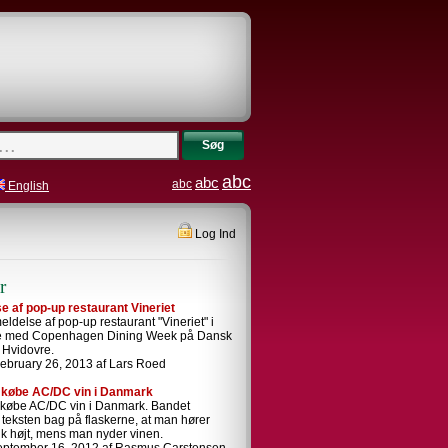
Søg
abc
abc
abc
English
Log Ind
r
 af pop-up restaurant Vineriet
ldelse af pop-up restaurant "Vineriet" i
se med Copenhagen Dining Week på Dansk
i Hvidovre.
ebruary 26, 2013 af Lars Roed
 købe AC/DC vin i Danmark
 købe AC/DC vin i Danmark. Bandet
i teksten bag på flaskerne, at man hører
k højt, mens man nyder vinen.