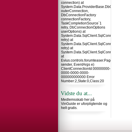
connection) at
System.Data.ProviderBase.DbConnectionInt
outerConnection,
DbConnectionFactory
connectionFactory,
TaskCompletionSource`1
retry, DbConnectionOptions
userOptions) at
System.Data.SqlClient.SqlConnection.TryO
retry) at
System.Data.SqlClient.SqlConnection.Try
retry) at
System.Data.SqlClient.SqlConnection.Open
at
Evius.controls.forumteaser.Page_Load(Obje
sender, EventArgs e)
ClientConnectionId:00000000-
0000-0000-0000-
000000000000 Error
Number:2,State:0,Class:20
Vidste du at...
Medlemsskab her på
VinGuide er uforpligtende og
helt gratis.