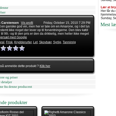
Sunday, S
Lær at br
denne
Her får du
lser
hjemmelav
Sunday, S
 Carstensen
Vis profil
Friday, October 15, 2010 7:29 PM
Mest læ
t en ganske god vin, men her er tale om en Amarone, og i det lys
estemt ikke noget der lever op til forventningerne. Den blev købt
 til 99,- og til den pris er den da drikkelig, men heller ikke meget
versæt med Google
oral
,
Frisk
,
Krydderurter
,
Let
,
Skovbær
,
Syrlig
,
Tanninrig
gså anmelde dette produkt ?
Klik her
ere og priser
 detaljer
ne fra denne producent
ende produkter