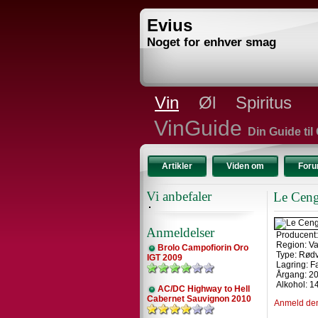
Evius
Noget for enhver smag
Vin
Øl
Spiritus
VinGuide
Din Guide til
Artikler
Viden om
For
Vi anbefaler
Le Ceng
Anmeldelser
Producent
Region: Va
Brolo Campofiorin Oro
Type: Rød
IGT 2009
Lagring: F
Årgang: 2
Alkohol: 1
AC/DC Highway to Hell
Cabernet Sauvignon 2010
Anmeld de