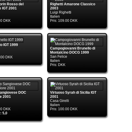
rin Rosso del
Righetti Amarone Classico
e IGT 2001
2003
Luigi Righetti
Italien
.00 DKK
Pris: 109.00 DKK
ol.TryGetConnection(DbConnection
lo IGT 1999
Campogiovanni Brunello di
Montalcino DOCG 1999
San Felice
9.00 DKK
Italien
Pris: DKK
ol.TryGetConnection(DbConnection
Sangiovese DOC
Virtuoso Syrah di Sicilia IGT
e 2001
2001
Casa Girelli
ctory.TryGetConnection(DbConnection
Italien
.00 DKK
Pris: 100.00 DKK
: 5,0