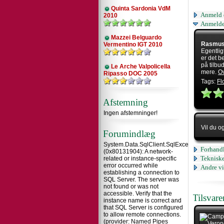
Quinta Sardonia VdM
Anmeld 
2010
Anmelde
Mazzei Belguardo
Rasmus
Vermentino IGT 2010
Egentlig
er det b
på tilbud
Le Arche Valpolicella
mere.
O
Ripasso DOC 2005
Tags:
Fl
Afstemning
Ingen afstemninger!
Vil du o
Forumindlæg
System.Data.SqlClient.SqlException
Forhandl
(0x80131904): A network-
Tekniske
related or instance-specific
error occurred while
Andre vi
establishing a connection to
SQL Server. The server was
not found or was not
accessible. Verify that the
Tilsvar
instance name is correct and
that SQL Server is configured
to allow remote connections.
(provider: Named Pipes