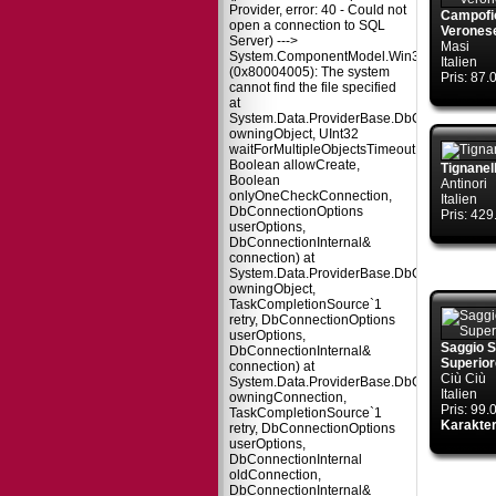
Provider, error: 40 - Could not
Campofio
open a connection to SQL
Verones
Server) --->
Masi
System.ComponentModel.Win32Exception
Italien
(0x80004005): The system
Pris: 87
cannot find the file specified
at
System.Data.ProviderBase.DbConnectionPo
owningObject, UInt32
waitForMultipleObjectsTimeout,
Boolean allowCreate,
Tignanel
Boolean
Antinori
onlyOneCheckConnection,
Italien
DbConnectionOptions
Pris: 42
userOptions,
DbConnectionInternal&
connection) at
System.Data.ProviderBase.DbConnectionPo
owningObject,
TaskCompletionSource`1
retry, DbConnectionOptions
userOptions,
Saggio 
DbConnectionInternal&
Superior
connection) at
Ciù Ciù
System.Data.ProviderBase.DbConnectionFa
Italien
owningConnection,
Pris: 99
TaskCompletionSource`1
Karakter
retry, DbConnectionOptions
userOptions,
DbConnectionInternal
oldConnection,
DbConnectionInternal&