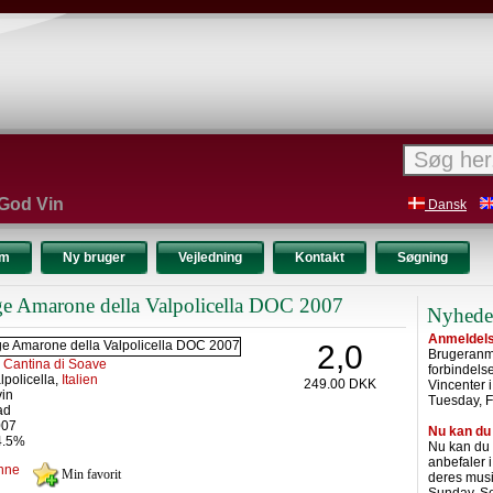
 God Vin
Dansk
um
Ny bruger
Vejledning
Kontakt
Søgning
e Amarone della Valpolicella DOC 2007
Nyhede
Anmeldelse
2,0
Brugeranme
:
Cantina di Soave
forbindel
lpolicella,
Italien
249.00 DKK
Vincenter 
vin
Tuesday, F
ad
007
Nu kan du
4.5%
Nu kan du
anbefaler 
nne
deres musi